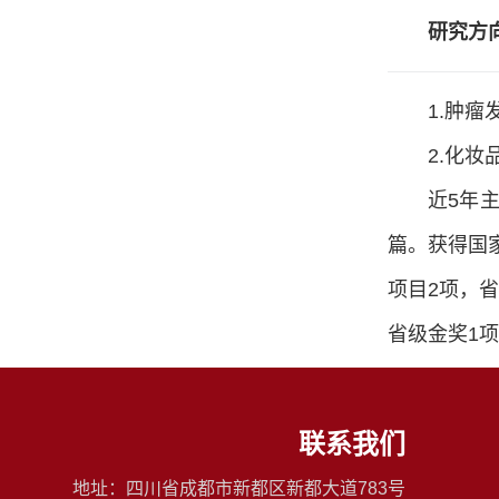
研究方
1.肿瘤
2.化妆
近5年
篇。获得国
项目2项，
省级金奖1
联系我们
地址：四川省成都市新都区新都大道783号