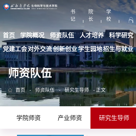
书
院
学
记
长
校
|
|
|
信
信
主
箱
箱
页
首页
学院概况
师资队伍
人才培养
科学研究
党建工会
对外交流
创新创业
学生园地
招生与就业
师资队伍
首页
-
师资队伍
-
研究生导师
-
正文
学院师资
产业师资
研究生导师