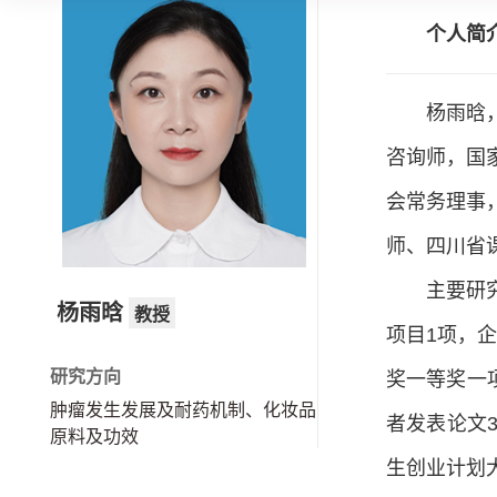
个人简
杨雨晗
咨询师，国
会常务理事
师、四川省
主要研
​ 杨雨晗
教授
项目1项，
研究方向
奖一等奖一
肿瘤发生发展及耐药机制、化妆品
者发表论文
原料及功效
生创业计划